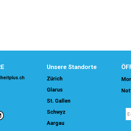
RE
Unsere Standorte
ÖF
heitplus.ch
Zürich
Mon
Glarus
Not
St. Gallen
Schwyz
Aargau