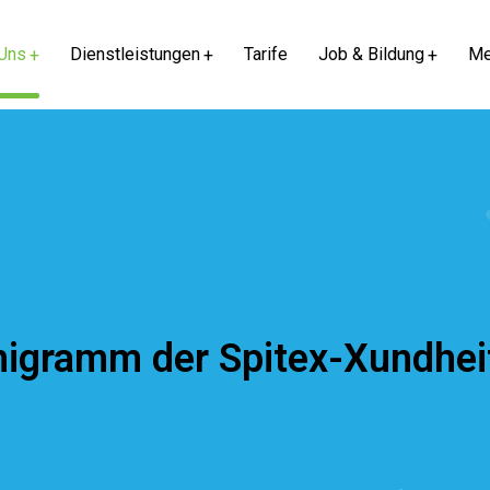
Uns
Dienstleistungen
Tarife
Job & Bildung
Me
igramm der Spitex-Xundhei